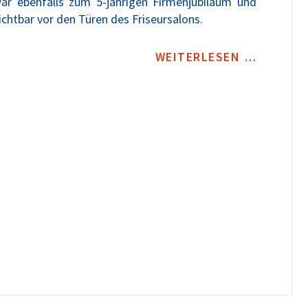
ar ebenfalls zum 5-jährigen Firmenjubiläum und
ichtbar vor den Türen des Friseursalons.
WEITERLESEN …