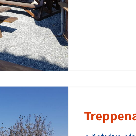
Treppena
In Blankenburg habe