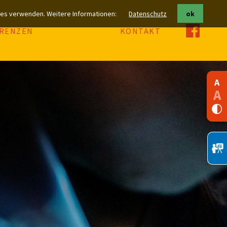
kies verwenden. Weitere Informationen:
Datenschutz
ok
RENZEN
KONTAKT
A
A